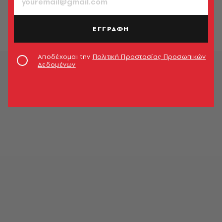
Ξενοφιλία, ξενοφοβία
Σώτη Τριανταφύλλου
ΕΓΓΡΑΦΗ
Αποδέχομαι την
Πολιτική Προστασίας Προσωπικών
Δεδομένων