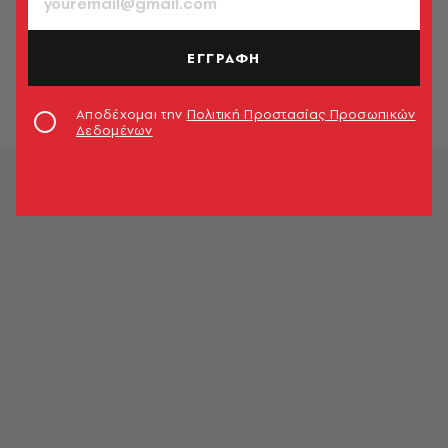
TRENDING NOW
Η τουαλέτα που ουρλιάζει και το
χαρτί του Τσουμπάκα
ΕΓΓΡΑΦΗ
27.09.2016, 21:28
Αποδέχομαι την
Πολιτική Προστασίας Προσωπικών
Δεδομένων