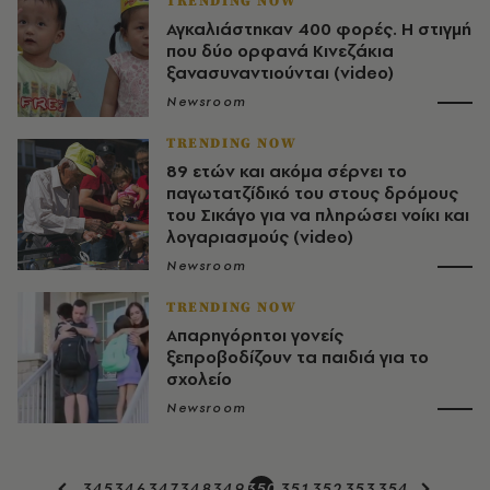
TRENDING NOW
Αγκαλιάστηκαν 400 φορές. Η στιγμή
που δύο ορφανά Κινεζάκια
ξανασυναντιούνται (video)
Newsroom
TRENDING NOW
89 ετών και ακόμα σέρνει το
παγωτατζίδικό του στους δρόμους
του Σικάγο για να πληρώσει νοίκι και
λογαριασμούς (video)
Newsroom
TRENDING NOW
Απαρηγόρητοι γονείς
ξεπροβοδίζουν τα παιδιά για το
σχολείο
Newsroom
345
346
347
348
349
350
351
352
353
354