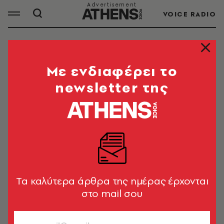
VOICE RADIO
VIRAL
Mε ενδιαφέρει το
newsletter της
ΟΛΑ ΤΑ ΑΡΘΡΑ ΤΟΥ TAG
VIRAL
TRENDING NOW
Piko Taro: Ο Ιάπωνας PSY που
πρέπει να αποφύγουμε αλλά δεν θα
Tα καλύτερα άρθρα της ημέρας έρχονται
τα καταφέρουμε (video)
στο mail σου
Newsroom