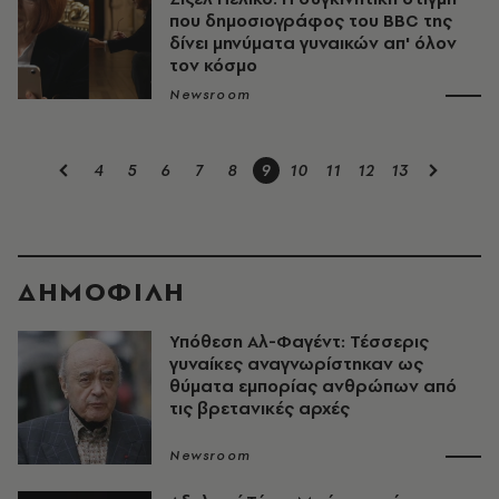
που δημοσιογράφος του BBC της
δίνει μηνύματα γυναικών απ' όλον
τον κόσμο
Newsroom
4
5
6
7
8
9
10
11
12
13
ΔΗΜΟΦΙΛΗ
Υπόθεση Αλ-Φαγέντ: Τέσσερις
γυναίκες αναγνωρίστηκαν ως
θύματα εμπορίας ανθρώπων από
τις βρετανικές αρχές
Newsroom