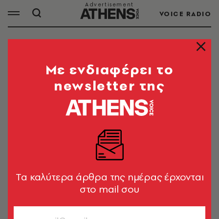
VOICE RADIO
ΒΙΑΣΜΟΙ
Mε ενδιαφέρει το
newsletter της
Βιασμός - θύματα βιασμών: Τελευταία νέα,
ειδήσεις, έκτακτη επικαιρότητα και όλα τα
σχετικά άρθρα από την ομάδα της Athens Voice
ΟΛΑ ΤΑ ΑΡΘΡΑ ΤΟΥ TAG
Tα καλύτερα άρθρα της ημέρας έρχονται
ΒΙΑΣΜΟΙ
στο mail σου
ΚΟΣΜΟΣ