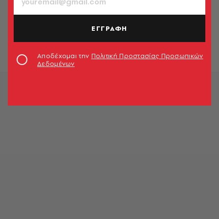
ΚΙΝΗΜΑΤΟΓΡΑΦΟΣ
Κριτική ταινίας: Marianne &
Leonard, Λόγια αγάπης (Words of
ΕΓΓΡΑΦΗ
Love)
Κωνσταντίνος Καϊμάκης
Αποδέχομαι την
Πολιτική Προστασίας Προσωπικών
Δεδομένων