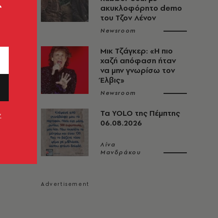
ς
ακυκλοφόρητο demo
του Τζον Λένον
Newsroom
Μικ Τζάγκερ: «Η πιο
χαζή απόφαση ήταν
να μην γνωρίσω τον
Έλβις»
Newsroom
Τα YOLO της Πέμπτης
ν
06.08.2026
Λίνα
Μανδράκου