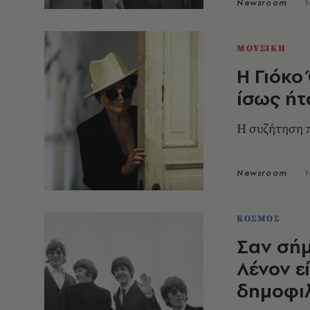
Newsroom
1
ΜΟΥΣΙΚΗ
Η Γιόκο
ίσως ήτ
Η συζήτηση π
Newsroom
1
ΚΟΣΜΟΣ
Σαν σήμ
Λένον εί
δημοφιλ