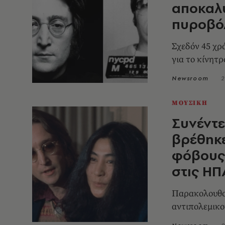
αποκαλύ
πυροβόλ
Σχεδόν 45 χρ
για το κίνητρ
Newsroom
2
ΜΟΥΣΙΚΗ
Συνέντε
βρέθηκ
φόβους 
στις ΗΠ
Παρακολουθο
αντιπολεμικο