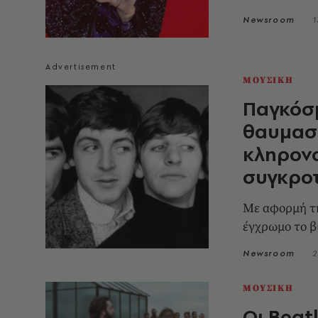
Newsroom
1
ΜΟΥΣΙΚΗ
Παγκόσμ
θαυμαστ
κληρονο
συγκρο
Με αφορμή τη
έγχρωμο το βί
Newsroom
2
ΜΟΥΣΙΚΗ
Οι Beat