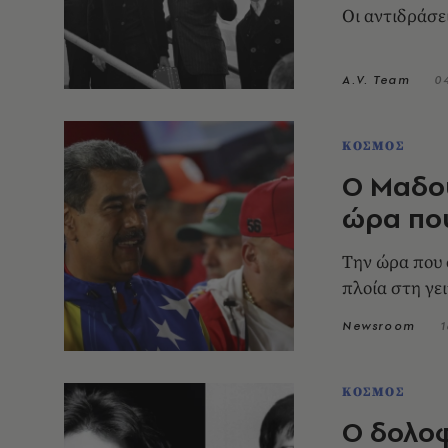
Οι αντιδράσει
A.V. Team
0
ΚΟΣΜΟΣ
O Μαδο
ώρα που
Tην ώρα που 
πλοία στη γε
Newsroom
1
ΚΟΣΜΟΣ
Ο δολοφ