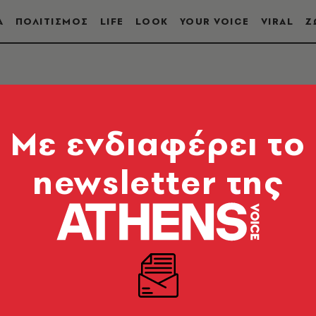
Α
ΠΟΛΙΤΙΣΜΟΣ
LIFE
LOOK
YOUR VOICE
VIRAL
Ζ
Mε ενδιαφέρει το
newsletter της