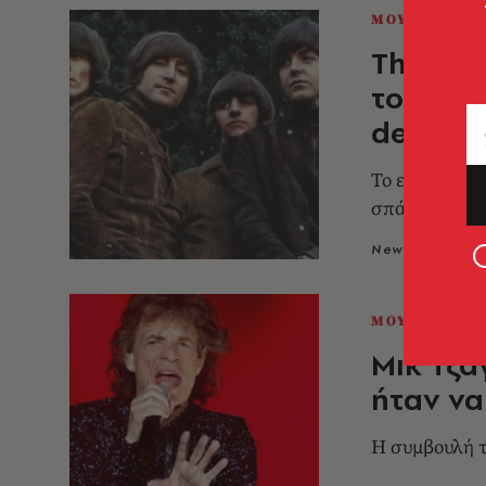
ΜΟΥΣΙΚΗ
The Bea
του Rub
demo το
Το εμβληματι
σπάνιες ηχο
Newsroom
3
ΜΟΥΣΙΚΗ
Μικ Τζά
ήταν να
Η συμβουλή τ