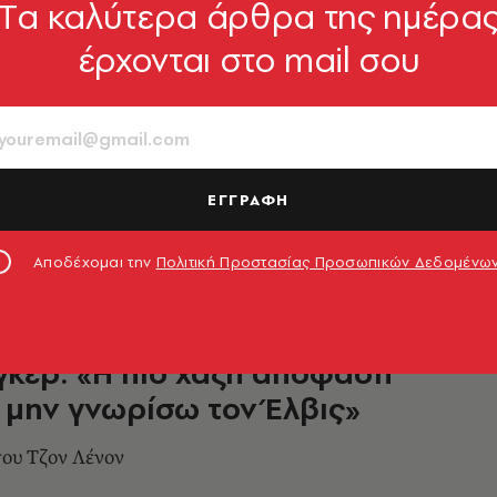
Tα καλύτερα άρθρα της ημέρα
έρχονται στο mail σου
tles: Επετειακή επανέκδοση
ber Soul με ακυκλοφόρητο
υ Τζον Λένον
κό άλμπουμ του 1965 επιστρέφει με δεκάδες
ΕΓΓΡΑΦΗ
γραφήσεις
0.07.2026, 17:18
Αποδέχομαι την
Πολιτική Προστασίας Προσωπικών Δεδομένω
γκερ: «Η πιο χαζή απόφαση
 μην γνωρίσω τον Έλβις»
ου Τζον Λένον