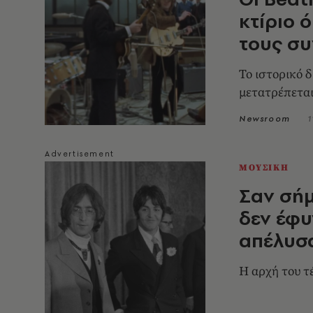
κτίριο 
τους συ
Το ιστορικό 
μετατρέπετα
Newsroom
1
ΜΟΥΣΙΚΗ
Σαν σήμ
δεν έφυ
απέλυσ
Η αρχή του τέ