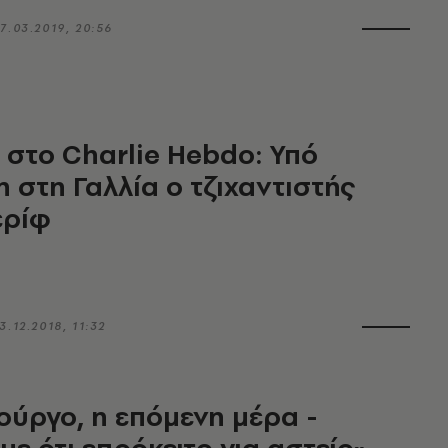
7.03.2019, 20:56
 στο Charlie Hebdo: Υπό
 στη Γαλλία ο τζιχαντιστής
ερίφ
3.12.2018, 11:32
ύργο, η επόμενη μέρα -
με ότι επρόκειτο για αστείο»