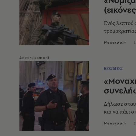
(εικόνες
Ενός λεπτού 
τρομοκρατία
Newsroom
1
ΚΟΣΜΟΣ
«Μοναχι
συνελή
Δήλωσε στους
και να πάει 
Newsroom
2