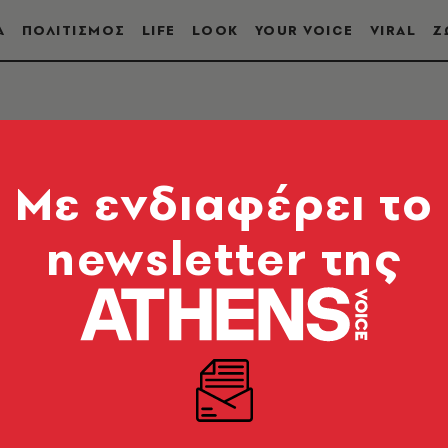
Α
ΠΟΛΙΤΙΣΜΟΣ
LIFE
LOOK
YOUR VOICE
VIRAL
Ζ
Mε ενδιαφέρει το
newsletter της