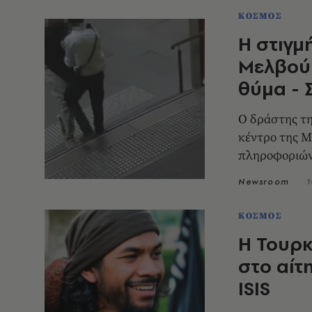
ΚΟΣΜΟΣ
Η στιγμ
Μελβούρ
θύμα - 
Ο δράστης τη
κέντρο της Μ
πληροφοριώ
Newsroom
1
ΚΟΣΜΟΣ
Η Τουρκ
στο αίτ
ISIS