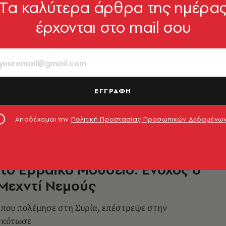
Tα καλύτερα άρθρα της ημέρα
έρχονται στο mail σου
καλύφθηκε το θρίλερ με τον
ιχαντιστή στην Ελλάδα
ίχε περάσει από όλους τους ελέγχους
ερπόλ και Σένγκεν πριν καταλήξει στην
ΕΓΓΡΑΦΗ
7.03.2019, 20:24
Αποδέχομαι την
Πολιτική Προστασίας Προσωπικών Δεδομένω
το Εβραϊκό Μουσείο: Ένοχος ο
Μεχντί Νεμούς
 που πολέμησε στη Συρία, επέστρεψε στην
σκότωσε