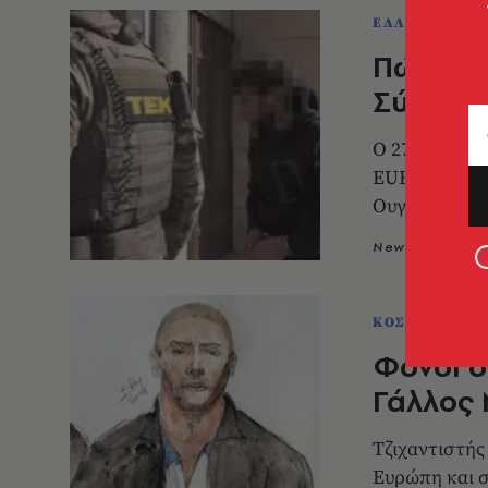
ΕΛΛΑΔΑ
Πώς απο
Σύρο τζ
Ο 27χρονος ε
EUROPOL, Ιντ
Ουγγαρία
Newsroom
2
ΚΟΣΜΟΣ
Φόνοι σ
Γάλλος 
Τζιχαντιστής
Ευρώπη και 