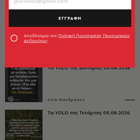
CELEBRITIES
H Τζενεβιέβ Σενούρ σε αισθησιακή
φωτογράφιση εσωρούχων
ΕΓΓΡΑΦΗ
Newsroom
Αποδέχομαι την
Πολιτική Προστασίας Προσωπικών
Δεδομένων
ΔΗΜΟΦΙΛΗ
Τα YOLO της Δευτέρας 03.08.2026
Λίνα Μανδράκου
Τα YOLO της Τετάρτης 05.08.2026