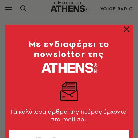
VOICE RADIO
ΤΖΑΜΙ
Mε ενδιαφέρει το
newsletter της
ΟΛΑ ΤΑ ΑΡΘΡΑ ΤΟΥ TAG
ΤΖΑΜΙ
ΚΟΙΝΩΝΙΑ
Σφραγίστηκε παράνομο τζαμί στον
Άγιο Παντελεήμονα - Θα απελαθούν
Tα καλύτερα άρθρα της ημέρας έρχονται
οι υπεύθυνοι του χώρου
στο mail σου
Newsroom