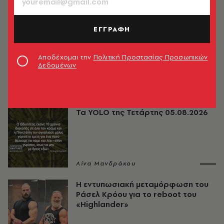
ΔΗΜΟΦΙΛΗ
ΕΓΓΡΑΦΗ
Τα YOLO της Πέμπτης 06.08.2026
Αποδέχομαι την
Πολιτική Προστασίας Προσωπικών
Δεδομένων
Λίνα Μανδράκου
Τα YOLO της Τετάρτης 05.08.2026
Λίνα Μανδράκου
Η εντυπωσιακή μεταμόρφωση του
Ράσελ Κρόου για το reboot του
«Highlander»