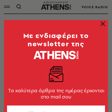
VOICE RADIO
ΤΖΑΚ ΚΟΥΕΙΝΤ
Mε ενδιαφέρει το
newsletter της
ΟΛΑ ΤΑ ΑΡΘΡΑ ΤΟΥ TAG
ΤΖΑΚ ΚΟΥΕΙΝΤ
CELEBRITIES
Ο Τζακ Κουέιντ παντρεύτηκε την
Κλαούντια Ντουμίτ στην Αυστραλία
Tα καλύτερα άρθρα της ημέρας έρχονται
- Με λαμπερούς καλεσμένους
στο mail σου
Look Team