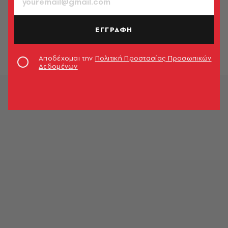
FASHION
Οι πιο χαρούμενες τσάντες του
καλοκαιριού είναι γεμάτες χάντρες
ΕΓΓΡΑΦΗ
Λεμονιά Καψάλη
Αποδέχομαι την
Πολιτική Προστασίας Προσωπικών
Δεδομένων