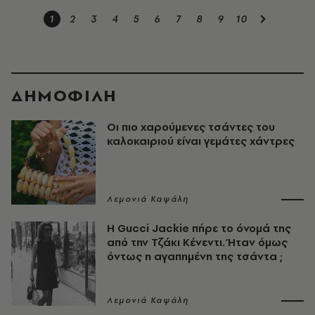
1
2
3
4
5
6
7
8
9
10
ΔΗΜΟΦΙΛΗ
Οι πιο χαρούμενες τσάντες του
καλοκαιριού είναι γεμάτες χάντρες
Λεμονιά Καψάλη
Η Gucci Jackie πήρε το όνομά της
από την Τζάκι Κένεντι. Ήταν όμως
όντως η αγαπημένη της τσάντα ;
Λεμονιά Καψάλη