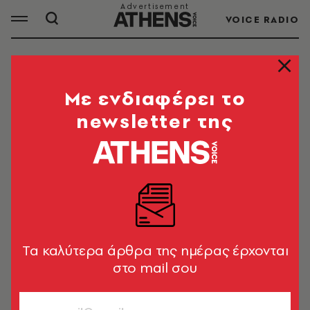
VOICE RADIO
ΤΣΑΝΤΕΣ
Mε ενδιαφέρει το
newsletter της
ΟΛΑ ΤΑ ΑΡΘΡΑ ΤΟΥ TAG
ΤΣΑΝΤΕΣ
FASHION
Η Gucci Jackie πήρε το όνομά της
από την Τζάκι Κένεντι. Ήταν όμως
Tα καλύτερα άρθρα της ημέρας έρχονται
όντως η αγαπημένη της τσάντα ;
στο mail σου
Λεμονιά Καψάλη