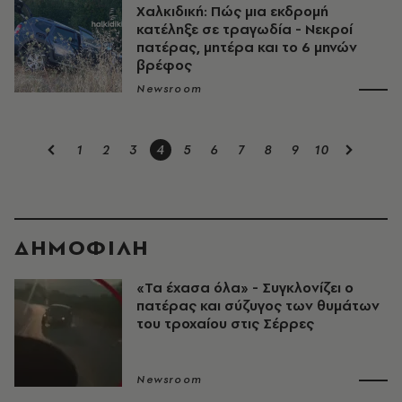
Χαλκιδική: Πώς μια εκδρομή
κατέληξε σε τραγωδία - Νεκροί
πατέρας, μητέρα και το 6 μηνών
βρέφος
Newsroom
1
2
3
4
5
6
7
8
9
10
ΔΗΜΟΦΙΛΗ
«Τα έχασα όλα» - Συγκλονίζει ο
πατέρας και σύζυγος των θυμάτων
του τροχαίου στις Σέρρες
Newsroom