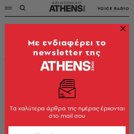
VOICE RADIO
ΤΡΟΧΑΙΟ ΔΥΣΤΥΧΗΜΑ
Mε ενδιαφέρει το
newsletter της
Όλα τα τελευταία νέα που αφορούν τροχαία
ατυχήματα. Έκτακτες ειδήσεις σχετικά με τα
αυτοκινητιστικά δυστυχήματα από την Athens
Voice!
Tα καλύτερα άρθρα της ημέρας έρχονται
ΟΛΑ ΤΑ ΑΡΘΡΑ ΤΟΥ TAG
στο mail σου
ΤΡΟΧΑΙΟ ΔΥΣΤΥΧΗΜΑ