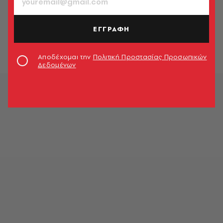
ΚΟΣΜΟΣ
Εκτροχιασμός τρένου στο Βέλγιο
(video)
ΕΓΓΡΑΦΗ
Newsroom
Αποδέχομαι την
Πολιτική Προστασίας Προσωπικών
Δεδομένων