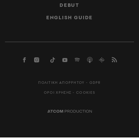
DEBUT
ENGLISH GUIDE
ΠΟΛΙΤΙΚΗ ΑΠΟΡΡΗΤΟΥ - GDPR
ΟΡΟΙ ΧΡΗΣΗΣ - COOKIES