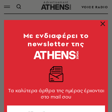
VOICE RADIO
ΘΕΡΜΟΚΡΑΣΙΑ
Mε ενδιαφέρει το
newsletter της
ΟΛΑ ΤΑ ΑΡΘΡΑ ΤΟΥ TAG
ΘΕΡΜΟΚΡΑΣΙΑ
ΕΛΛΑΔΑ
Δείτε live την πορεία της
κακοκαιρίας - Πού καταγράφονται
Tα καλύτερα άρθρα της ημέρας έρχονται
καταιγίδες αυτήν την ώρα
στο mail σου
Newsroom