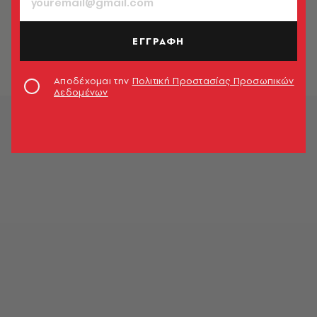
Κοντά στο τελωνείο Προμαχώνα
αγρότες και κτηνοτρόφοι του νομού
Σερρών
ΕΓΓΡΑΦΗ
Newsroom
Αποδέχομαι την
Πολιτική Προστασίας Προσωπικών
Δεδομένων