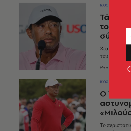
ΚΟΣΜΟΣ
Τάιγκερ
το ιατρ
σύλληψ
Στο μικροσκό
του διάσημο
Newsroom
0
ΚΟΣΜΟΣ
Ο Τάιγκ
αστυνομ
«Μιλούσ
Το περιστατι