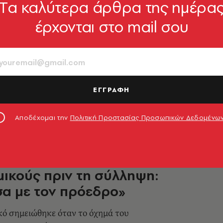
Tα καλύτερα άρθρα της ημέρα
έρχονται στο mail σου
 Γουντς: Οι εισαγγελείς ζητούν
ικό του ιστορικό μετά τη
ή του
πιο των αρχών οι συνταγογραφούμενες ουσίες
ΕΓΓΡΑΦΗ
υ γκόλφερ
9.04.2026, 16:31
Αποδέχομαι την
Πολιτική Προστασίας Προσωπικών Δεδομένω
ερ Γούντς είπε στους
ικούς πριν τη σύλληψη:
α με τον πρόεδρο»
κό σημειώθηκε όταν το όχημά του