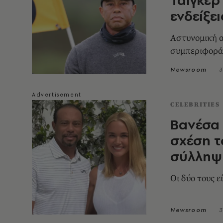
ενδείξε
Αστυνομική 
συμπεριφορά 
Newsroom
3
CELEBRITIES
Βανέσα 
σχέση τ
σύλληψ
Οι δύο τους ε
Newsroom
3