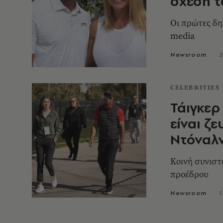
σχέση τ
Οι πρώτες δη
media
Newsroom
2
CELEBRITIES
Τάιγκερ
είναι ζ
Ντόναλν
Κοινή συνιστ
προέδρου
Newsroom
1