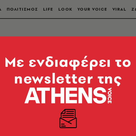
Α
ΠΟΛΙΤΙΣΜΟΣ
LIFE
LOOK
YOUR VOICE
VIRAL
Ζ
Mε ενδιαφέρει το
newsletter της