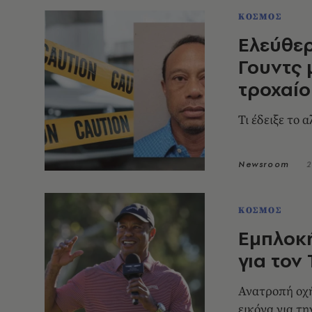
ΚΟΣΜΟΣ
Ελεύθερ
Γουντς 
τροχαίο
Τι έδειξε το 
Newsroom
2
ΚΟΣΜΟΣ
Εμπλοκή
για τον
Ανατροπή οχή
εικόνα για τη