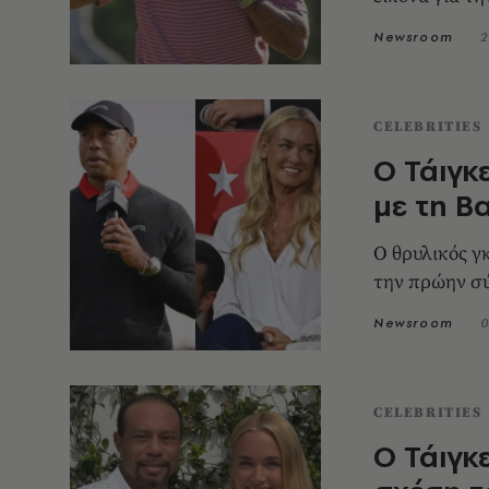
Newsroom
2
CELEBRITIES
Ο Τάιγκ
με τη Β
O θρυλικός γ
την πρώην σύ
Newsroom
0
CELEBRITIES
Ο Τάιγκ