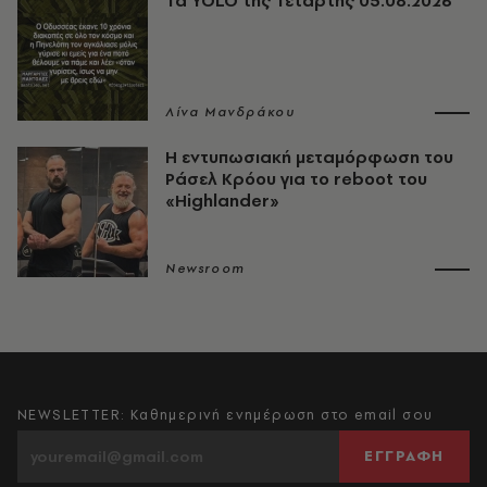
Τα YOLO της Τετάρτης 05.08.2026
Λίνα Μανδράκου
Η εντυπωσιακή μεταμόρφωση του
Ράσελ Κρόου για το reboot του
«Highlander»
Newsroom
NEWSLETTER: Καθημερινή ενημέρωση στο email σου
ΕΓΓΡΑΦΗ