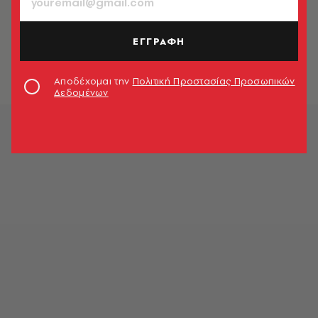
SHOPPING
Ψωνίζουμε ρούχα και αξεσουάρ για
γυμναστήριο ή jogging
ΕΓΓΡΑΦΗ
Μαρία-Ιωάννα Σιγαλού
Αποδέχομαι την
Πολιτική Προστασίας Προσωπικών
Δεδομένων