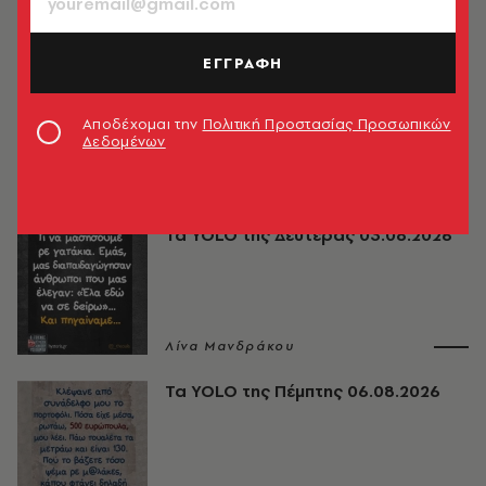
TRENDING NOW
Σούκι Γουότερχαουζ: Το στενό της
παντελόνι την έστειλε στο
ΕΓΓΡΑΦΗ
νοσοκομείο
A.V. Team
Αποδέχομαι την
Πολιτική Προστασίας Προσωπικών
Δεδομένων
ΔΗΜΟΦΙΛΗ
Τα YOLO της Δευτέρας 03.08.2026
Λίνα Μανδράκου
Τα YOLO της Πέμπτης 06.08.2026