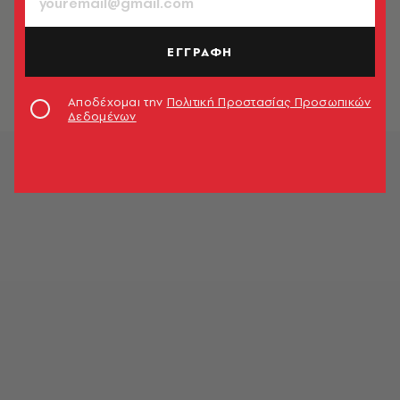
ΤΑΞΙΔΙΑ
Ειρήνη Ντέρου: «Η Σκύρος είναι ένα
νησί με δύο διαφορετικές όψεις»
ΕΓΓΡΑΦΗ
A.V. Team
Αποδέχομαι την
Πολιτική Προστασίας Προσωπικών
Δεδομένων