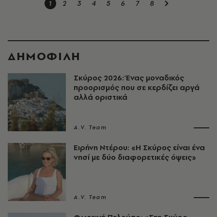
1
2
3
4
5
6
7
8
ΔΗΜΟΦΙΛΗ
Σκύρος 2026: Ένας μοναδικός
προορισμός που σε κερδίζει αργά
αλλά οριστικά
A.V. Team
Ειρήνη Ντέρου: «Η Σκύρος είναι ένα
νησί με δύο διαφορετικές όψεις»
A.V. Team