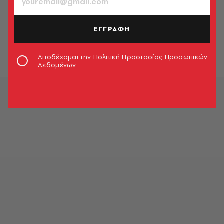
Εξαρθρώθηκε κύκλωμα εμπορίας
γυναικών: Πως δρούσε το «γραφείο
ΕΓΓΡΑΦΗ
ερωτικών ραντεβού» - Η κλήση στο
112
Newsroom
Αποδέχομαι την
Πολιτική Προστασίας Προσωπικών
Δεδομένων