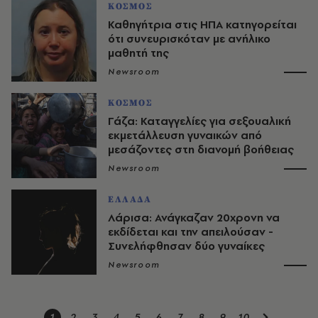
ΚΟΣΜΟΣ
Καθηγήτρια στις ΗΠΑ κατηγορείται
ότι συνευρισκόταν με ανήλικο
μαθητή της
Newsroom
ΚΟΣΜΟΣ
Γάζα: Καταγγελίες για σεξουαλική
εκμετάλλευση γυναικών από
μεσάζοντες στη διανομή βοήθειας
Newsroom
ΕΛΛΑΔΑ
Λάρισα: Ανάγκαζαν 20χρονη να
εκδίδεται και την απειλούσαν -
Συνελήφθησαν δύο γυναίκες
Newsroom
1
2
3
4
5
6
7
8
9
10