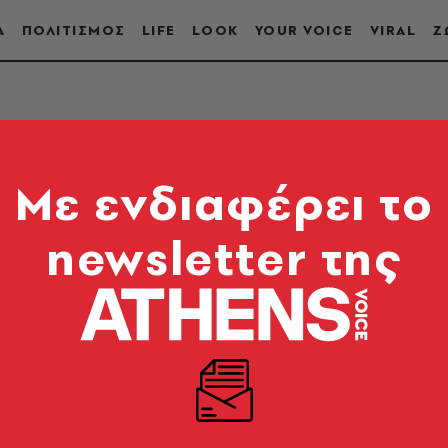
Α
ΠΟΛΙΤΙΣΜΟΣ
LIFE
LOOK
YOUR VOICE
VIRAL
Ζ
Mε ενδιαφέρει το
newsletter της