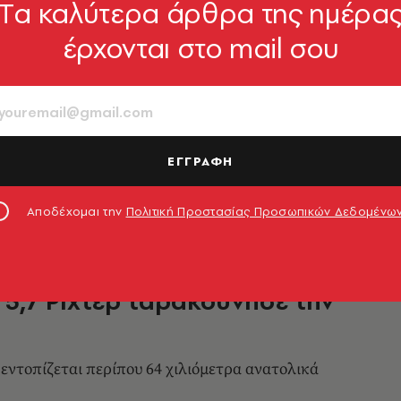
Tα καλύτερα άρθρα της ημέρα
έρχονται στο mail σου
 σεισμός 4,4 Ρίχτερ στην
ακριβωθεί ζημιές έως τώρα - Οι πρώτες
ΕΓΓΡΑΦΗ
9.03.2023, 19:01
Αποδέχομαι την
Πολιτική Προστασίας Προσωπικών Δεδομένω
 5,7 Ρίχτερ ταρακούνησε την
 εντοπίζεται περίπου 64 χιλιόμετρα ανατολικά