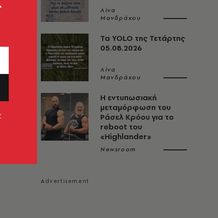
ς
Λίνα
Μανδράκου
Τα YOLO της Τετάρτης
05.08.2026
Λίνα
Μανδράκου
Η εντυπωσιακή
μεταμόρφωση του
ν
Ράσελ Κρόου για το
reboot του
«Highlander»
Newsroom