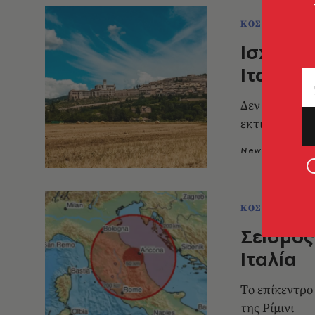
ΚΟΣΜΟΣ
Ισχυρός
Ιταλία
Δεν έχουν εξ
εκτιμήσεις
Newsroom
0
ΚΟΣΜΟΣ
Σεισμός
Ιταλία
Tο επίκεντρο
της Ρίμινι