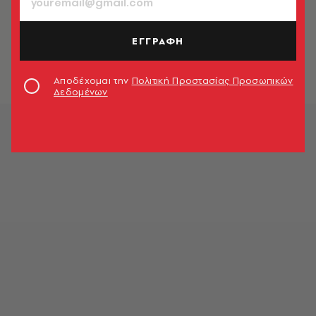
ΚΟΣΜΟΣ
Σε βλέπω να με δουλεύεις
ξεδιάντροπα
ΕΓΓΡΑΦΗ
Λένα Διβάνη
Αποδέχομαι την
Πολιτική Προστασίας Προσωπικών
Δεδομένων