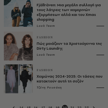
Fjällräven: Μια μεγάλη συλλογή για
τους λάτρεις των χειμερινών
εξορμήσεων αλλά και του Xmas
shopping
Look Team
FASHION
Πώς μοιάζουν τα Χριστούγεννα της
Dirty Laundry;
Look Team
FASHION
Χειμώνας 2024-2025: Οι τάσεις που
κατακτούν αυτή τη σεζόν
Τζένη Ρουσάκη
14
15
16
17
18
19
20
21
22
23