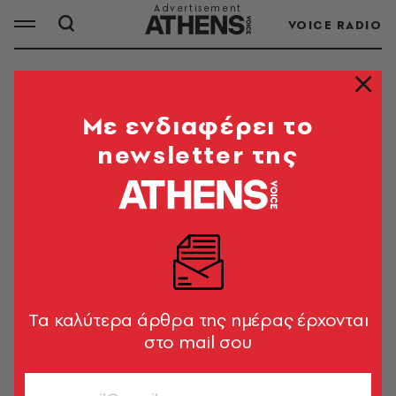
VOICE RADIO
ΡΟΥΧΑ
Mε ενδιαφέρει το
newsletter της
ΟΛΑ ΤΑ ΑΡΘΡΑ ΤΟΥ TAG
ΡΟΥΧΑ
ΚΟΙΝΩΝΙΑ
Έκλεβαν ρούχα από την Αττική και
τα πωλούσαν στα Τίρανα - Πώς
Tα καλύτερα άρθρα της ημέρας έρχονται
δρούσε η οργάνωση
στο mail σου
Newsroom