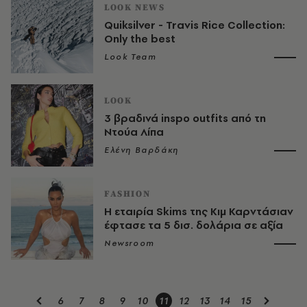
LOOK NEWS
Quiksilver - Travis Rice Collection:
Only the best
Look Team
LOOK
3 βραδινά inspo outfits από τη
Ντούα Λίπα
Ελένη Βαρδάκη
FASHION
Η εταιρία Skims της Κιμ Καρντάσιαν
έφτασε τα 5 δισ. δολάρια σε αξία
Newsroom
6
7
8
9
10
11
12
13
14
15