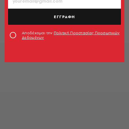
SHOPPING
10 faux fur που ξεχωρίσαμε στην
αγορά - η συνθετική γούνα που
ΕΓΓΡΑΦΗ
αξίζει να έχεις
Λεμονιά Καψάλη
Αποδέχομαι την
Πολιτική Προστασίας Προσωπικών
Δεδομένων