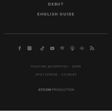
DEBUT
ENGLISH GUIDE
ΠΟΛΙΤΙΚΗ ΑΠΟΡΡΗΤΟΥ - GDPR
ΟΡΟΙ ΧΡΗΣΗΣ - COOKIES