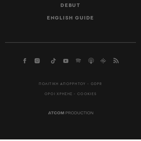
DEBUT
ENGLISH GUIDE
ΠΟΛΙΤΙΚΗ ΑΠΟΡΡΗΤΟΥ - GDPR
ΟΡΟΙ ΧΡΗΣΗΣ - COOKIES