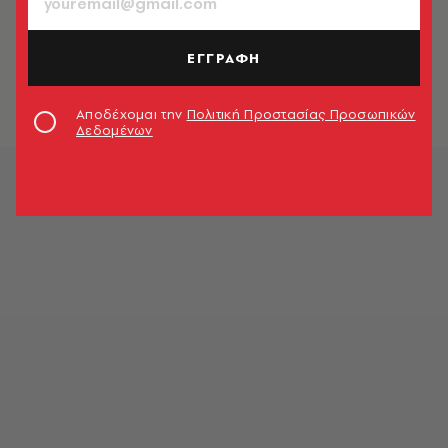
ΚΟΣΜΟΣ
Φρέντι Μέρκιουρι: Πέθανε στα 48
της η άγνωστη κόρη του
ΕΓΓΡΑΦΗ
Newsroom
Αποδέχομαι την
Πολιτική Προστασίας Προσωπικών
Δεδομένων