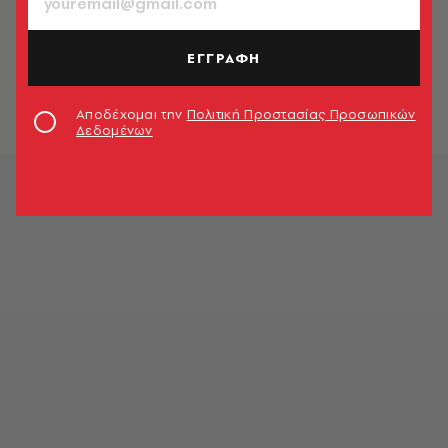
ΚΙΝΗΜΑΤΟΓΡΑΦΟΣ
Μάθιου ΜακΚόναχι, Όστιν Μπάτλερ
και Πέδρο Πασκάλ σε νέο
ΕΓΓΡΑΦΗ
γουέστερν του Παρκ Τσαν-γουκ
Newsroom
Αποδέχομαι την
Πολιτική Προστασίας Προσωπικών
Δεδομένων