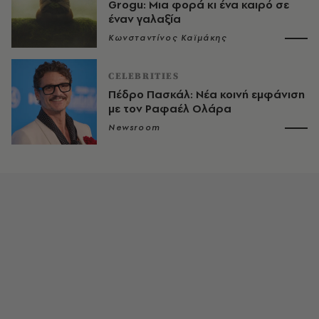
Grogu: Μια φορά κι ένα καιρό σε
έναν γαλαξία
Κωνσταντίνος Καϊμάκης
CELEBRITIES
Πέδρο Πασκάλ: Νέα κοινή εμφάνιση
με τον Ραφαέλ Ολάρα
Newsroom