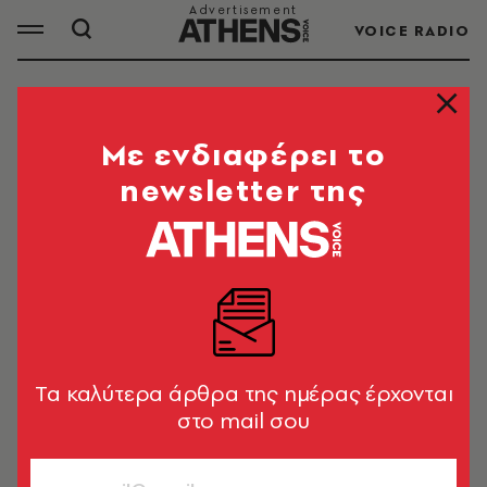
VOICE RADIO
ΠΑΡΑΔΟΣΗ ΠΑΡΑΛΑΒΗ
Mε ενδιαφέρει το
newsletter της
ΟΛΑ ΤΑ ΑΡΘΡΑ ΤΟΥ TAG
ΠΑΡΑΔΟΣΗ ΠΑΡΑΛΑΒΗ
ΕΛΛΑΔΑ
Πρώην αρχηγός ΕΛ.ΑΣ. για τη φωτιά:
Θα θέλαμε να είχαμε κάνει και πάνω
Tα καλύτερα άρθρα της ημέρας έρχονται
από τις δυνάμεις μας
στο mail σου
Newsroom