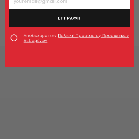
ΘΕΜΑΤΑ ΓΕΥΣΗΣ
6 μοσχομυριστά πανετόνε για
ζαχαρένιες γιορτές
ΕΓΓΡΑΦΗ
Κατερίνα Βνάτσιου
Αποδέχομαι την
Πολιτική Προστασίας Προσωπικών
Δεδομένων