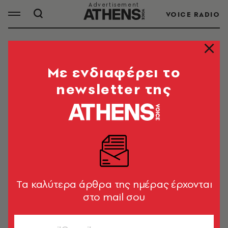
VOICE RADIO
ΠΑΝΕΤΟΝΕ
Mε ενδιαφέρει το
newsletter της
ΟΛΑ ΤΑ ΑΡΘΡΑ ΤΟΥ TAG
ΠΑΝΕΤΟΝΕ
ΚΟΣΜΟΣ
Τραγωδία στην Ιταλία: 47χρονος
πνίγηκε τρώγοντας πανετόνε στο
Tα καλύτερα άρθρα της ημέρας έρχονται
χριστουγεννιάτικο τραπέζι
στο mail σου
Newsroom