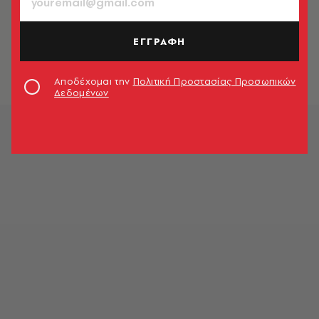
ΚΟΣΜΟΣ
Ανασκόπηση 2023: Σημαντικές
απώλειες της χρονιάς που φεύγει
ΕΓΓΡΑΦΗ
Δημήτρης Καραθάνος
Αποδέχομαι την
Πολιτική Προστασίας Προσωπικών
Δεδομένων