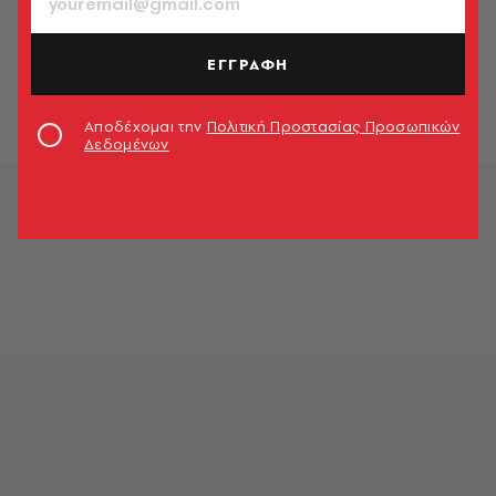
CELEBRITIES
Ολίβια Ροντρίγκο: «Δεν θα ντύνομαι
με βάση το βλέμμα κάποιου
ΕΓΓΡΑΦΗ
ανώμαλου»
Newsroom
Αποδέχομαι την
Πολιτική Προστασίας Προσωπικών
Δεδομένων