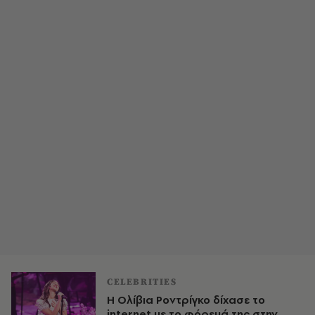
CELEBRITIES
Η Ολίβια Ροντρίγκο δίχασε το
internet με το φόρεμά της στην