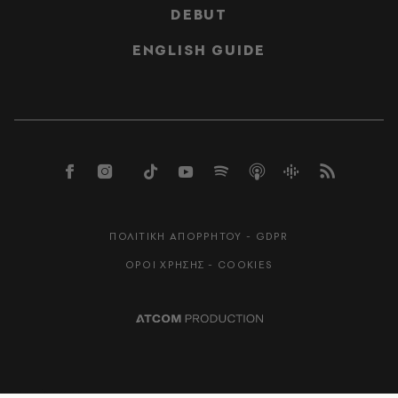
DEBUT
ENGLISH GUIDE
ΠΟΛΙΤΙΚΗ ΑΠΟΡΡΗΤΟΥ - GDPR
ΟΡΟΙ ΧΡΗΣΗΣ - COOKIES