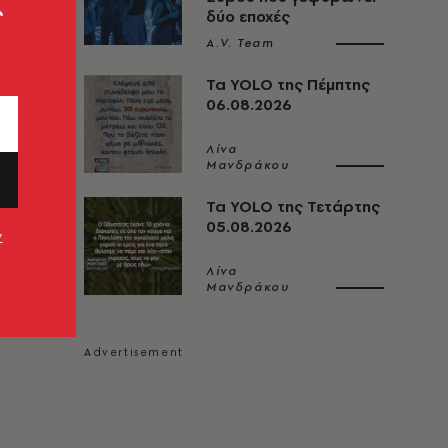
ς
δύο εποχές
A.V. Team
Τα YOLO της Πέμπτης
06.08.2026
Λίνα
Μανδράκου
Τα YOLO της Τετάρτης
05.08.2026
ν
Λίνα
Μανδράκου