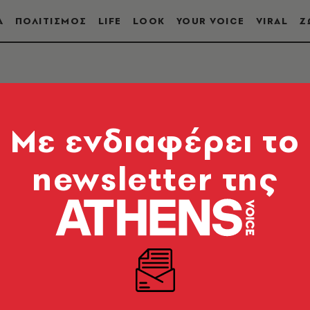
Α
ΠΟΛΙΤΙΣΜΟΣ
LIFE
LOOK
YOUR VOICE
VIRAL
Ζ
Mε ενδιαφέρει το
newsletter της