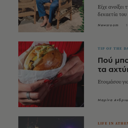
Είχε ανοίξει
δεκαετία του
Newsroom
1
TIP OF THE D
Πού μπο
τα αχτύ
Ετοιμάσου για
Μαρίνα Ανδρι
LIFE IN ATHE