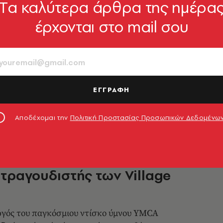
Tα καλύτερα άρθρα της ημέρα
έρχονται στο mail σου
 νέα discotheque της Σύρου
υρώνει δύο εποχές
ι ντόπιοι, διαφορετικές ηλικίες αλλά κοινή
ν χορό και την καλή μουσική
ΕΓΓΡΑΦΗ
1.07.2026, 16:49
Αποδέχομαι την
Πολιτική Προστασίας Προσωπικών Δεδομένω
σε ηλικία 74 ετών ο Βίκτορ
, τραγουδιστής των Village
γός του παγκόσμιου ντίσκο ύμνου YMCA