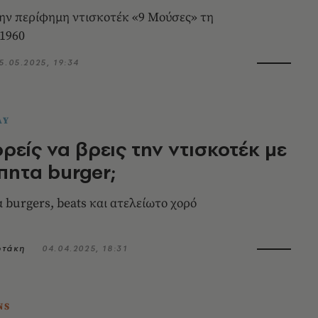
 την περίφημη ντισκοτέκ «9 Μούσες» τη
 1960
5.05.2025, 19:34
AY
ρείς να βρεις την ντισκοτέκ με
πητα burger;
 burgers, beats και ατελείωτο χορό
ωτάκη
04.04.2025, 18:31
NS