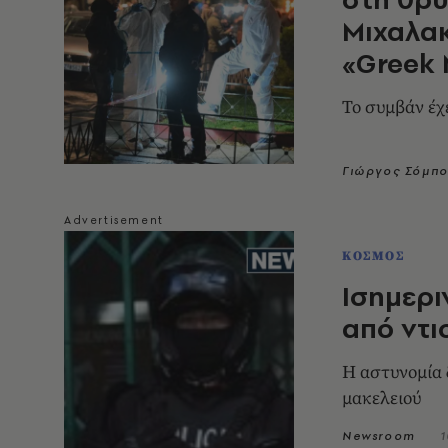
Μιχαλακ
«Greek 
Το συμβάν έχ
Γιώργος Σόμπ
ΚΟΣΜΟΣ
Ισημερι
από ντι
Η αστυνομία 
μακελειού
Newsroom
1