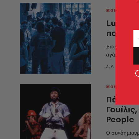
ΜΟΥΣΙΚΗ
Lucy: Η
που γεφ
Eπισκέπτες κα
αγάπη για το
A.V. Team
2
ΜΟΥΣΙΚΗ
Πέθανε 
Γουίλις
People
Ο συνδημιουρ