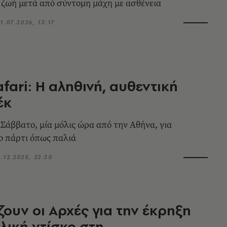
 ζωή μετά από σύντομη μάχη με ασθένεια
1.07.2026, 13:17
afari: Η αληθινή, αυθεντική
έκ
 Σάββατο, μία μόλις ώρα από την Αθήνα, για
ο πάρτι όπως παλιά
9.12.2025, 22:30
άζουν οι Αρχές για την έκρηξη
λική ντίσκο στη