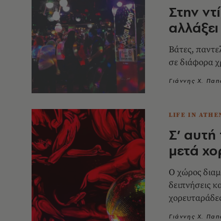
Στην ντ
αλλάξει
Βάτες, παντε
σε διάφορα χ
Γιάννης Χ. Πα
LIFE IN ATHE
Σ’ αυτή
μετά χο
Ο χώρος διαμ
δειπνήσεις κα
χορευταράδε
Γιάννης Χ. Πα