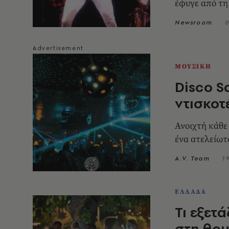
έφυγε από τη
Newsroom
0
ΜΟΥΣΙΚΗ
Disco S
ντισκοτ
Ανοιχτή κάθε
ένα ατελείωτ
A.V. Team
1
ΕΛΛΑΔΑ
Τι εξετ
στη θρυ