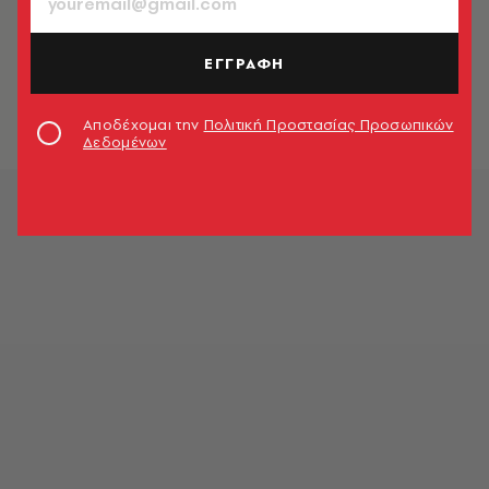
ΕΛΛΑΔΑ
«Αν καταστραφεί το πλοίο, θα χαθεί
η παραλία»: «Καμπανάκι» Λέκκα για
ΕΓΓΡΑΦΗ
το Ναυάγιο της Ζακύνθου
Newsroom
Αποδέχομαι την
Πολιτική Προστασίας Προσωπικών
Δεδομένων