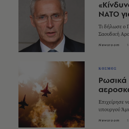
«Κίνδυν
ΝΑΤΟ γι
Τι δήλωσε ο Γ
Σαουδική Αρ
Newsroom
1
ΚΟΣΜΟΣ
Ρωσικά
αεροσκ
Επιχείρησε ν
υπουργού Άμ
Newsroom
1