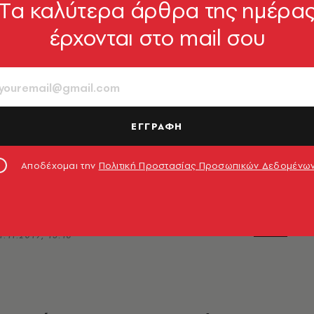
Tα καλύτερα άρθρα της ημέρα
έρχονται στο mail σου
ΕΓΓΡΑΦΗ
ογλου: Το ΝΑΤΟ είναι
τητο
Αποδέχομαι την
Πολιτική Προστασίας Προσωπικών Δεδομένω
αγματικά στο μέλλον του ΝΑΤΟ»
1.11.2019, 13:16