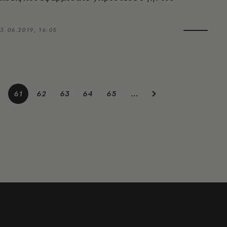
3.06.2019, 16:05
0
61
62
63
64
65
…