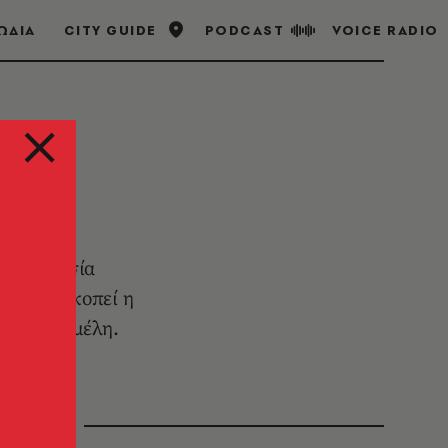
ΩΔΙΑ
CITY GUIDE
PODCAST
VOICE RADIO
 συνεργασία
ε να ανακοπεί η
τα κράτη-μέλη.