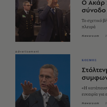
Ο Ακάρ 
σύνοδο
Το σχετικό β
πλευρά
Newsroom
2
ΚΟΣΜΟΣ
Στόλτεν
συμφωνί
«Η κατάπαυση
ευκαιρία για 
Newsroom
2