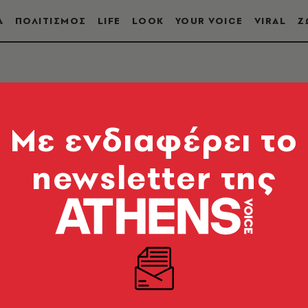
Α
ΠΟΛΙΤΙΣΜΟΣ
LIFE
LOOK
YOUR VOICE
VIRAL
Ζ
Mε ενδιαφέρει το
newsletter της
υμμαχία» είναι διατλαντική στρατιωτική αμυντική
τηκε το 1949 στο πλαίσιο του Ψυχρού Πολέμου ώστ
α γίνεται μέλος της το 1952. Αριθμεί σήμερα τριάν