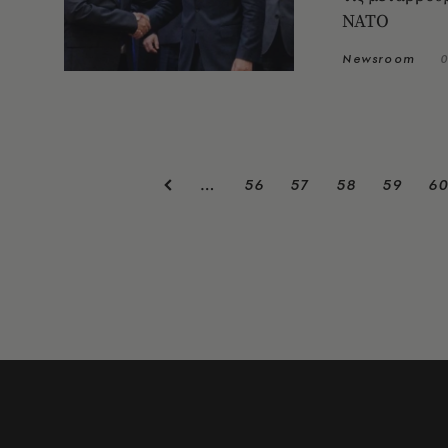
ΝΑΤΟ
Newsroom
0
56
57
58
59
6
…