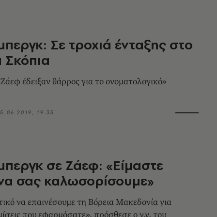
μπεργκ: Σε τροχιά ένταξης στο
 Σκόπια
 Ζάεφ έδειξαν θάρρος για το ονοματολογικό»
5.06.2019, 19:35
μπεργκ σε Ζάεφ: «Είμαστε
 να σας καλωσορίσουμε»
τικό να επαινέσουμε τη Βόρεια Μακεδονία για
μίσεις που εφαρμόσατε», πρόσθεσε ο γ.γ. του