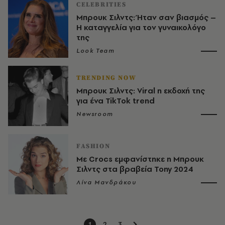
CELEBRITIES
Μπρουκ Σιλντς: Ήταν σαν βιασμός –
Η καταγγελία για τον γυναικολόγο
της
Look Team
TRENDING NOW
Μπρουκ Σιλντς: Viral η εκδοχή της
για ένα TikTok trend
Newsroom
FASHION
Με Crocs εμφανίστηκε η Μπρουκ
Σιλντς στα βραβεία Tony 2024
Λίνα Μανδράκου
1
2
3