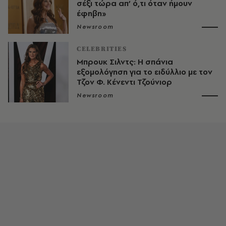
σέξι τώρα απ’ ό,τι όταν ήμουν
έφηβη»
Newsroom
CELEBRITIES
Μπρουκ Σιλντς: Η σπάνια
εξομολόγηση για το ειδύλλιο με τον
Τζον Φ. Κένεντι Τζούνιορ
Newsroom