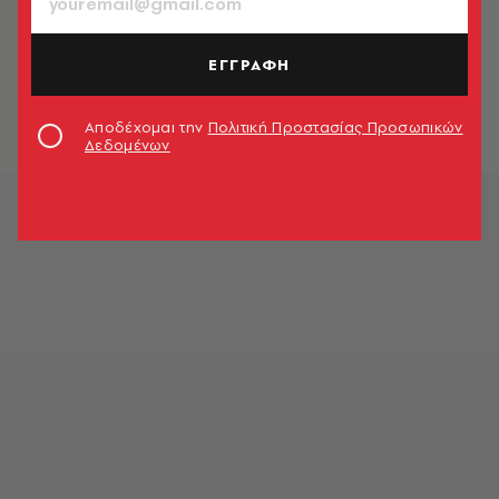
CELEBRITIES
Μπρουκ Σιλντς για Τζον Κένεντι
Τζούνιορ: «Ήταν το καλύτερο φιλί
ΕΓΓΡΑΦΗ
της ζωής μου»
Newsroom
Αποδέχομαι την
Πολιτική Προστασίας Προσωπικών
Δεδομένων