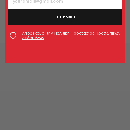
FASHION
10 απαραίτητα κομμάτια για να
αναβιώσεις το στυλ της Μπρίτζετ
ΕΓΓΡΑΦΗ
Τζόουνς
Μαρίνα Ανδριωτάκη
Αποδέχομαι την
Πολιτική Προστασίας Προσωπικών
Δεδομένων