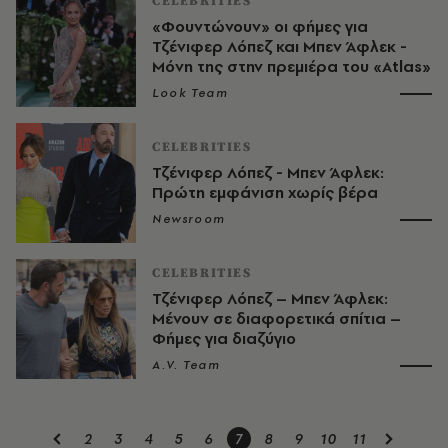
CELEBRITIES
«Φουντώνουν» οι φήμες για
Τζένιφερ Λόπεζ και Μπεν Άφλεκ -
Μόνη της στην πρεμιέρα του «Atlas»
Look Team
CELEBRITIES
Τζένιφερ Λόπεζ - Μπεν Άφλεκ:
Πρώτη εμφάνιση χωρίς βέρα
Newsroom
CELEBRITIES
Τζένιφερ Λόπεζ – Μπεν Άφλεκ:
Μένουν σε διαφορετικά σπίτια –
Φήμες για διαζύγιο
A.V. Team
2
3
4
5
6
7
8
9
10
11