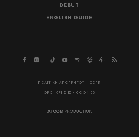
DEBUT
ENGLISH GUIDE
ΠΟΛΙΤΙΚΗ ΑΠΟΡΡΗΤΟΥ - GDPR
ΟΡΟΙ ΧΡΗΣΗΣ - COOKIES