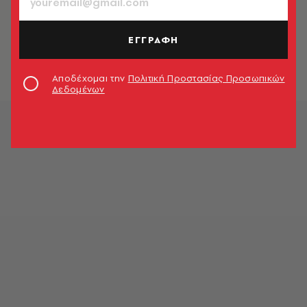
ΚΙΝΗΜΑΤΟΓΡΑΦΟΣ
Μπεν Άφλεκ και Ματ Ντέιμον ξανά
μαζί στην ταινία «RIP»
ΕΓΓΡΑΦΗ
Newsroom
Αποδέχομαι την
Πολιτική Προστασίας Προσωπικών
Δεδομένων