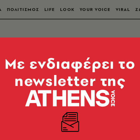
Α
ΠΟΛΙΤΙΣΜΟΣ
LIFE
LOOK
YOUR VOICE
VIRAL
Ζ
Mε ενδιαφέρει το
newsletter της
υλίες, live στην Ελλάδα και τον κόσμο.