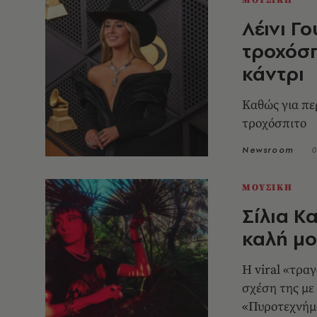
Λέινι Γ
τροχόσπ
κάντρι
Kαθώς για πε
τροχόσπιτο
Newsroom
0
ΜΟΥΣΙΚΗ
Σίλια Κ
καλή μο
Η viral «τραγ
σχέση της με 
«Πυροτεχνήμ