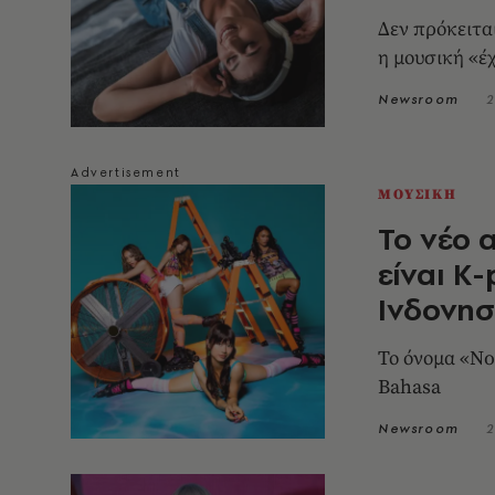
Δεν πρόκειτα
η μουσική «έ
Newsroom
2
ΜΟΥΣΙΚΗ
Το νέο 
είναι K
Ινδονησ
Το όνομα «No
Bahasa
Newsroom
2