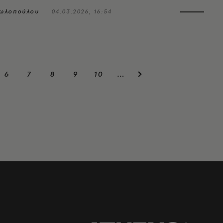
ωλοπούλου
04.03.2026, 16:54
6
7
8
9
10
…