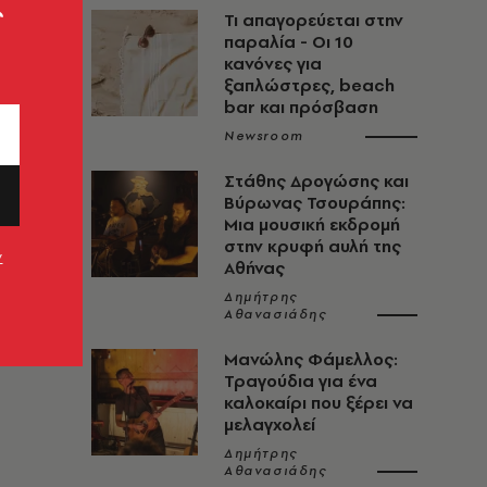
ς
Τι απαγορεύεται στην
παραλία - Οι 10
κανόνες για
ξαπλώστρες, beach
bar και πρόσβαση
Newsroom
Στάθης Δρογώσης και
Βύρωνας Τσουράπης:
Μια μουσική εκδρομή
στην κρυφή αυλή της
ν
Αθήνας
Δημήτρης
Αθανασιάδης
Μανώλης Φάμελλος:
Τραγούδια για ένα
καλοκαίρι που ξέρει να
μελαγχολεί
Δημήτρης
Αθανασιάδης