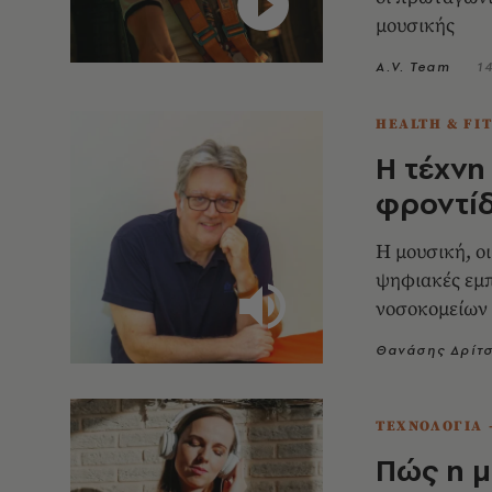
μουσικής
A.V. Team
1
HEALTH & FI
Η τέχνη
φροντίδ
Η μουσική, οι
ψηφιακές εμπ
νοσοκομείων 
άγχος και πό
Θανάσης Δρίτ
ΤΕΧΝΟΛΟΓΙΑ 
Πώς η μ