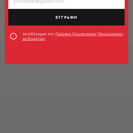
ΕΛΛΑΔΑ
Πότε καταβάλλεται το Δώρο Πάσχα
- Πώς μπορείτε να το υπολογίσετε
ΕΓΓΡΑΦΗ
Newsroom
Αποδέχομαι την
Πολιτική Προστασίας Προσωπικών
Δεδομένων