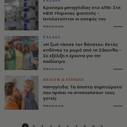
ΕΛΛΑΔΑ
Κρούσμα μηνιγγίτιδας στο ΑΠΘ: Στη
ΜΕΘ 19χρονος φοιτητής -
Ιχνηλατούνται οι επαφές του
Newsroom
ΕΛΛΑΔΑ
«Η ζωή νίκησε τον θάνατο»: Εκτός
κινδύνου το μωρό από τη Ζάκυνθο -
Σε εξέλιξη η έρευνα για την
παιδίατρο
Newsroom
HEALTH & FITNESS
Μηνιγγίτιδα: Τα ύποπτα συμπτώματα
που πρέπει να ανησυχήσουν τους
γονείς
Newsroom
1
2
3
4
5
6
7
8
9