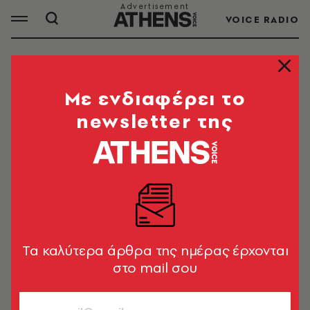
VOICE RADIO
ΜΗΝΙΓΓΙΤΙΔΑ
Mε ενδιαφέρει το
newsletter της
ΟΛΑ ΤΑ ΑΡΘΡΑ ΤΟΥ TAG
ΜΗΝΙΓΓΙΤΙΔΑ
ΚΟΣΜΟΣ
Εγκεφαλικά νεκρό 4χρονο αγοράκι
στην Κύπρο - Παρουσίασε
Tα καλύτερα άρθρα της ημέρας έρχονται
συμπτώματα μηνιγγίτιδας
στο mail σου
Newsroom