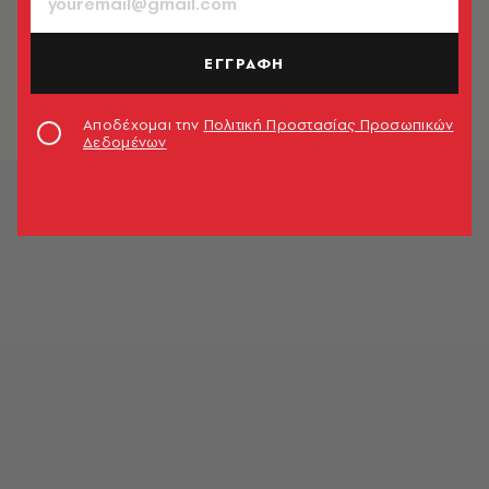
ΕΛΛΑΔΑ
Καιρός: Βροχές και καταιγίδες το
Σάββατο - Ποιες περιοχές θα
ΕΓΓΡΑΦΗ
επηρεαστούν
Newsroom
Αποδέχομαι την
Πολιτική Προστασίας Προσωπικών
Δεδομένων