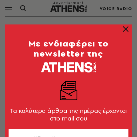
VOICE RADIO
METEO
Mε ενδιαφέρει το
newsletter της
ΟΛΑ ΤΑ ΑΡΘΡΑ ΤΟΥ TAG
METEO
ΕΛΛΑΔΑ
Meteo: Στο Ψαθί Μεγαλόπολης
καταγράφηκε το μεγαλύτερο ύψος
Tα καλύτερα άρθρα της ημέρας έρχονται
βροχής
στο mail σου
Newsroom