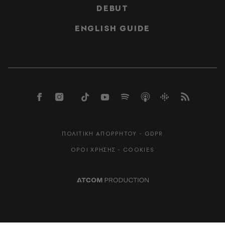
DEBUT
ENGLISH GUIDE
ΠΟΛΙΤΙΚΗ ΑΠΟΡΡΗΤΟΥ - GDPR
ΟΡΟΙ ΧΡΗΣΗΣ - COOKIES