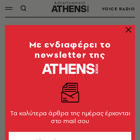
VOICE RADIO
ΜΑΡΙΑ ΜΕΝΟΥΝΟΣ
Mε ενδιαφέρει το
newsletter της
ΟΛΑ ΤΑ ΑΡΘΡΑ ΤΟΥ TAG
ΜΑΡΙΑ ΜΕΝΟΥΝΟΣ
SHOWBIZ
Μαρία Μενούνος: «Κάθε χρόνο η
Ελλάδα μου προσφέρει κάτι που δεν
Tα καλύτερα άρθρα της ημέρας έρχονται
ήξερα ότι μου έλειπε»
στο mail σου
Newsroom