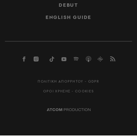
DEBUT
ENGLISH GUIDE
ΠΟΛΙΤΙΚΗ ΑΠΟΡΡΗΤΟΥ - GDPR
ΟΡΟΙ ΧΡΗΣΗΣ - COOKIES