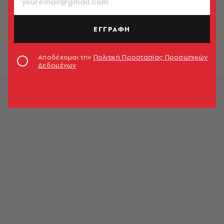
ΚΟΙΝΩΝΙΑ
Θεσσαλονίκη: 27χρονος κατήγγειλε
ληστεία σε ερωτικό ραντεβού με
ΕΓΓΡΑΦΗ
14χρονη
Newsroom
Αποδέχομαι την
Πολιτική Προστασίας Προσωπικών
Δεδομένων