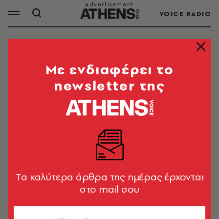
VOICE RADIO
ΛΑΟΥΡΑ ΚΟΒΕΣΙ
Mε ενδιαφέρει το
newsletter της
ΟΛΑ ΤΑ ΑΡΘΡΑ ΤΟΥ TAG
ΛΑΟΥΡΑ ΚΟΒΕΣΙ
ΠΟΛΙΤΙΚΗ & ΟΙΚΟΝΟΜΙΑ
Άρειος Πάγος: Απορρίφθηκε η
προσφυγή Κοβέσι για τη θητεία των
Tα καλύτερα άρθρα της ημέρας έρχονται
Ευρωπαίων Εισαγγελέων
στο mail σου
Newsroom
ΚΟΣΜΟΣ