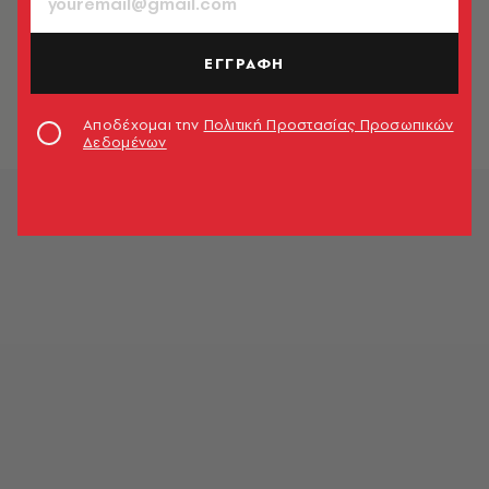
Επιστολή Κοβέσι στην Κομισιόν για
την τροπολογία Φλωρίδη:
ΕΓΓΡΑΦΗ
Αμφιβολίες για τη συνεργασία των
ελληνικών αρχών
Newsroom
Αποδέχομαι την
Πολιτική Προστασίας Προσωπικών
Δεδομένων