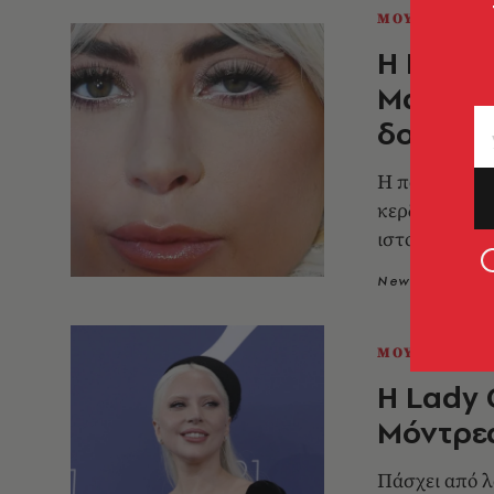
ΜΟΥΣΙΚΗ
Η Lady 
Mayhem 
δολάρι
Η ποπ σταρ 
κερδοφόρων π
ιστορία της 
Newsroom
2
ΜΟΥΣΙΚΗ
H Lady 
Μόντρεα
Πάσχει από λ