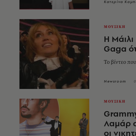
Κατερίνα Καμ
ΜΟΥΣΙΚΗ
Η Μάιλι
Gaga ότ
Το βίντεο που
Newsroom
0
ΜΟΥΣΙΚΗ
Grammy 
Λαμάρ ο
οι νικητ