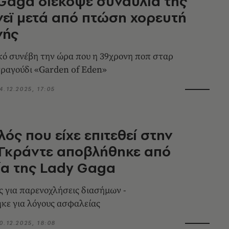
Gaga διέκοψε συναυλία της
νεϊ μετά από πτώση χορευτή
νής
κό συνέβη την ώρα που η 39χρονη ποπ σταρ
τραγούδι «Garden of Eden»
4.12.2025, 17:05
ός που είχε επιτεθεί στην
 Γκράντε αποβλήθηκε από
α της Lady Gaga
ς για παρενοχλήσεις διασήμων -
κε για λόγους ασφαλείας
0.12.2025, 18:08