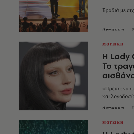
Βραδιά με αι
Newsroom
0
ΜΟΥΣΙΚΗ
Η Lady 
Το τραγ
αισθάνο
«Πρέπει να ε
και λογοδοσί
Newsroom
3
ΜΟΥΣΙΚΗ