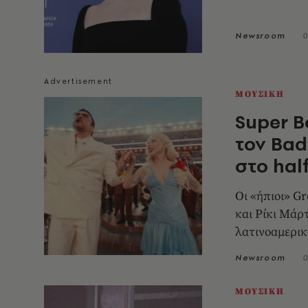
Newsroom
0
ΜΟΥΣΙΚΗ
Super B
τον Bad
στο hal
Οι «ήπιοι» Gr
και Ρίκι Μάρ
λατινοαμερικ
Newsroom
0
ΜΟΥΣΙΚΗ