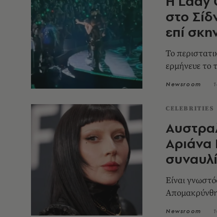
Η Lady 
στο Σίδ
επί σκη
Το περιστατι
ερμήνευε το 
Newsroom
1
CELEBRITIES
Αυστραλ
Αριάνα
συναυλί
Είναι γνωστό
Απομακρύνθη
Newsroom
1