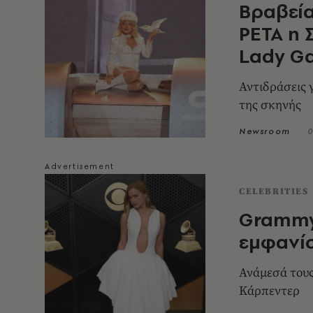
Βραβεία
PETA η 
Lady G
Αντιδράσεις 
της σκηνής
Newsroom
0
CELEBRITIES
Grammy 
εμφανίσ
Ανάμεσά τους
Κάρπεντερ