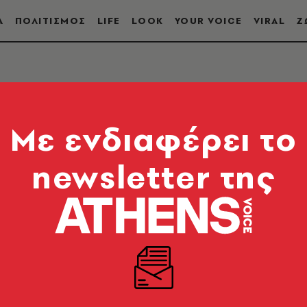
Α
ΠΟΛΙΤΙΣΜΟΣ
LIFE
LOOK
YOUR VOICE
VIRAL
Ζ
Mε ενδιαφέρει το
newsletter της