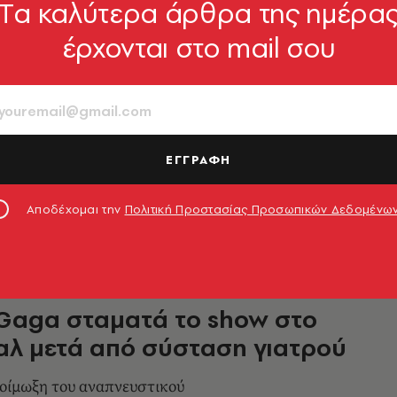
Tα καλύτερα άρθρα της ημέρα
έρχονται στο mail σου
Gaga σπάει ρεκόρ: Η περιοδεία
Ball ξεπέρασε τα 400 εκατ.
α
πέρασε στην πρώτη δεκάδα των πιο
ΕΓΓΡΑΦΗ
εριοδειών από γυναίκα καλλιτέχνιδα στην
μουσικής
Αποδέχομαι την
Πολιτική Προστασίας Προσωπικών Δεδομένω
1.04.2026, 13:37
Gaga σταματά το show στο
λ μετά από σύσταση γιατρού
οίμωξη του αναπνευστικού