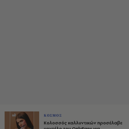
ΚΟΣΜΟΣ
Kολοσσός καλλυντικών προσέλαβε
μοντέλο του OnlyFans για