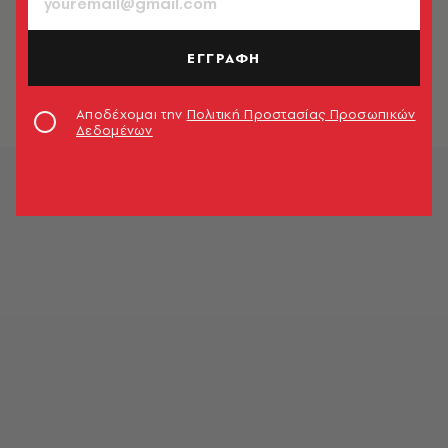
LOOK NEWS
Η L’Oreal θέτει την ομορφιά στο
επίκεντρο της μακροζωίας
ΕΓΓΡΑΦΗ
Look Team
Αποδέχομαι την
Πολιτική Προστασίας Προσωπικών
Δεδομένων