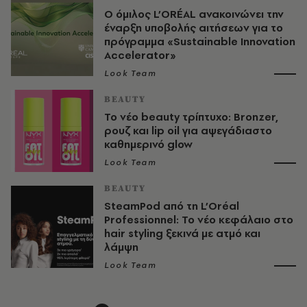
Ο όμιλος L’ORÉAL ανακοινώνει την
έναρξη υποβολής αιτήσεων για το
πρόγραμμα «Sustainable Innovation
Accelerator»
Look Team
BEAUTY
Το νέο beauty τρίπτυχο: Bronzer,
ρουζ και lip oil για αψεγάδιαστο
καθημερινό glow
Look Team
BEAUTY
SteamPod από τη L’Oréal
Professionnel: Το νέο κεφάλαιο στο
hair styling ξεκινά με ατμό και
λάμψη
Look Team