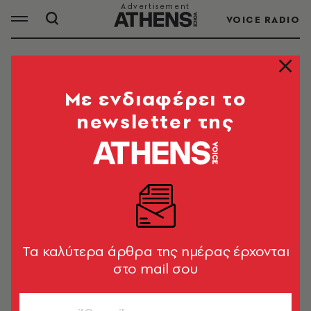
VOICE RADIO
L’OREAL
Mε ενδιαφέρει το
newsletter της
ΟΛΑ ΤΑ ΑΡΘΡΑ ΤΟΥ TAG
L’OREAL
LOOK NEWS
Το 2ο micro Forest από τη L’Oréal
Hellas, αλλάζει για πάντα το αστικό
Tα καλύτερα άρθρα της ημέρας έρχονται
τοπίο του Δήμου Περάματος
στο mail σου
Look Team