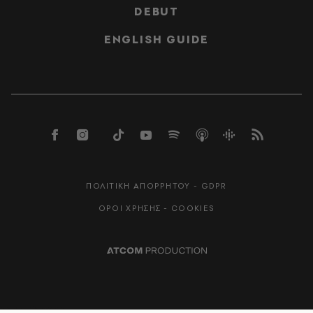
DEBUT
ENGLISH GUIDE
ΠΟΛΙΤΙΚΗ ΑΠΟΡΡΗΤΟΥ - GDPR
ΟΡΟΙ ΧΡΗΣΗΣ - COOKIES