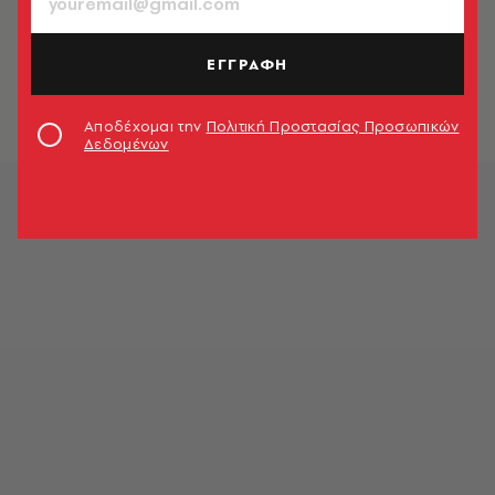
ΕΛΛΑΔΑ
Κυκλοφοριακές ρυθμίσεις την
Κυριακή στην Αττική - Ποιοι δρόμοι
ΕΓΓΡΑΦΗ
κλείνουν
Newsroom
Αποδέχομαι την
Πολιτική Προστασίας Προσωπικών
Δεδομένων