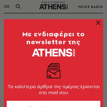
VOICE RADIO
ΚΡΙΣΤΙΑΝΟ ΡΟΝΑΛΝΤO
Mε ενδιαφέρει το
newsletter της
Ο Κριστιάνο Ρονάλντo ντος Σάντος Αβέιρο
(Cristiano Ronaldo) είναι Πορτογάλος
ποδοσφαιριστής. Αγωνίζεται για τη Γιουβέντους
ΦΚ και την εθνική Πορτογαλίας.
Tα καλύτερα άρθρα της ημέρας έρχονται
ΟΛΑ ΤΑ ΑΡΘΡΑ ΤΟΥ TAG
στο mail σου
ΚΡΙΣΤΙΑΝΟ ΡΟΝΑΛΝΤO