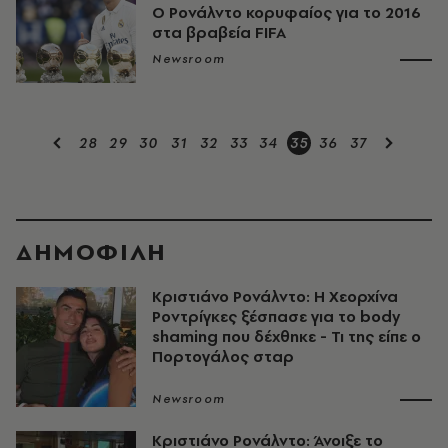
Ο Ρονάλντο κορυφαίος για το 2016
στα βραβεία FIFA
Newsroom
28
29
30
31
32
33
34
35
36
37
ΔΗΜΟΦΙΛΗ
Κριστιάνο Ρονάλντο: Η Χεορχίνα
Ροντρίγκες ξέσπασε για το body
shaming που δέχθηκε - Τι της είπε ο
Πορτογάλος σταρ
Newsroom
Κριστιάνο Ρονάλντο: Άνοιξε το