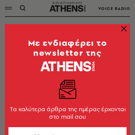
VOICE RADIO
ΚΟΥΡΤΙΝΕΣ
Mε ενδιαφέρει το
newsletter της
ΟΛΑ ΤΑ ΑΡΘΡΑ ΤΟΥ TAG
ΚΟΥΡΤΙΝΕΣ
LIFESTYLE
Κάθε πότε πρέπει να πλένεις τις
κουρτίνες, το λάθος που κάνουν
Tα καλύτερα άρθρα της ημέρας έρχονται
όλοι
στο mail σου
Newsroom