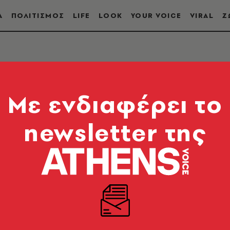
Α
ΠΟΛΙΤΙΣΜΟΣ
LIFE
LOOK
YOUR VOICE
VIRAL
Ζ
Mε ενδιαφέρει το
newsletter της