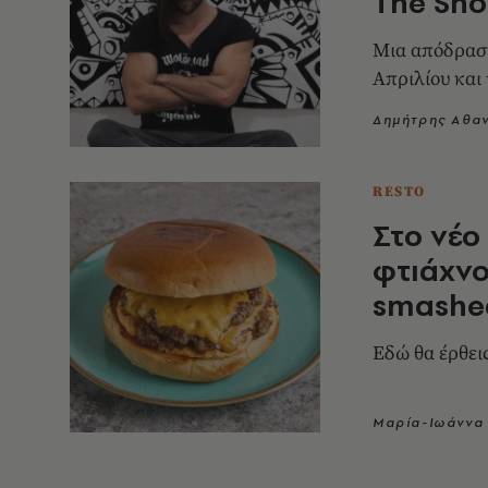
Τhe Sho
Μια απόδραση
Απριλίου και
Δημήτρης Αθα
RESTO
Στο νέο
φτιάχνο
smashe
Εδώ θα έρθεις
Μαρία-Ιωάννα 