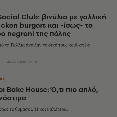
ocial Club: βινύλια με γαλλική
icken burgers και -ίσως- το
ο negroni της πόλης
πό τη Γαλλία άνοιξαν το δικό τους κουλ στέκι
η
22.04.2025, 14:47
ΗΣ
ι Bake House: Ό,τι πιο απλό,
 νόστιμο
όπως το θυμάσαι. Ή και καλύτερα.