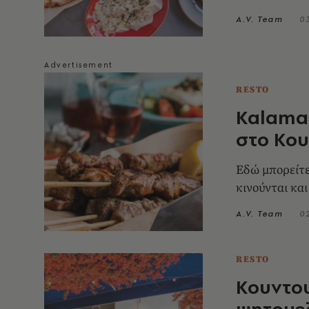
A.V. Team
0
RESTO
Kalamak
στο Κου
Εδώ μπορείτε
κινούνται κα
A.V. Team
0
RESTO
Κουντου
ψητομεζ