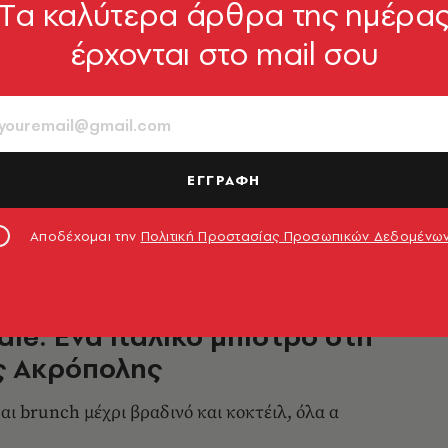
Tα καλύτερα άρθρα της ημέρα
έρχονται στο mail σου
AY
δεις σινεμά με 3 ευρώ
ου παλιού καλού κινηματογράφου
ΕΓΓΡΑΦΗ
ωτάκη
26.06.2025, 14:06
Αποδέχομαι την
Πολιτική Προστασίας Προσωπικών Δεδομένω
le: Ένα ιταλικό μπιστρό στη
ς Ακρόπολης
αι brunch μέχρι βραδινό και κοκτέιλ, όλα α