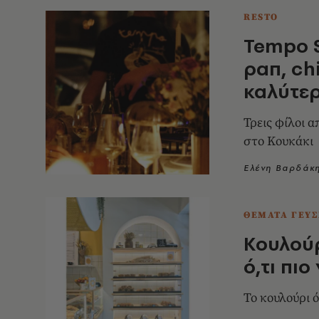
RESTO
Tempo S
ραπ, ch
καλύτερ
Τρεις φίλοι α
στο Κουκάκι
Ελένη Βαρδάκ
ΘΕΜΑΤΑ ΓΕΥΣ
Κουλούρ
ό,τι πιο
Το κουλούρι 