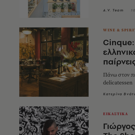
A.V. Team
1
WINE & SPIRI
Cinque:
ελληνικ
παίρνει
Πάνω στον πε
delicatessen
Κατερίνα Βνάτ
ΕΙΚΑΣΤΙΚΑ
Γιώργος