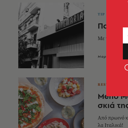
TIP OF THE D
Πού θα 
Με ταινίες τ
Μαρίνα Ανδρι
RESTO
Meno Ma
σκιά τη
Από πρωινό κ
λα Ιταλικά!