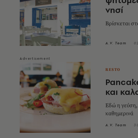
νησί
Βρίσκεται στ
A.V. Team
0
RESTO
Pancake
και καλ
Εδώ η γεύση,
καθημερινά
A.V. Team
3