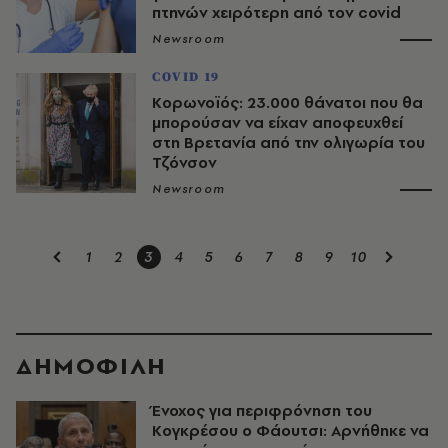
πτηνών χειρότερη από τον covid
Newsroom
COVID 19
Κορωνοϊός: 23.000 θάνατοι που θα
μπορούσαν να είχαν αποφευχθεί
στη Βρετανία από την ολιγωρία του
Τζόνσον
Newsroom
1
2
3
4
5
6
7
8
9
10
ΔΗΜΟΦΙΛΗ
Ένοχος για περιφρόνηση του
Κογκρέσου ο Φάουτσι: Αρνήθηκε να