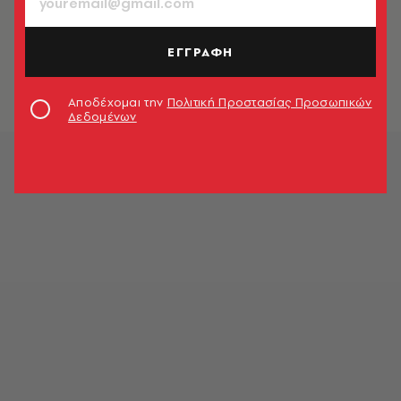
TV & MEDIA
Η κόρη του Σάκη Ρουβά
«μεταμορφώθηκε» σε Φρίντα Κάλο
ΕΓΓΡΑΦΗ
(εικόνα)
Χαρά Βαμβακούλα
Αποδέχομαι την
Πολιτική Προστασίας Προσωπικών
Δεδομένων