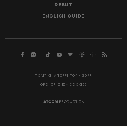
DEBUT
ENGLISH GUIDE
ΠΟΛΙΤΙΚΗ ΑΠΟΡΡΗΤΟΥ - GDPR
ΟΡΟΙ ΧΡΗΣΗΣ - COOKIES